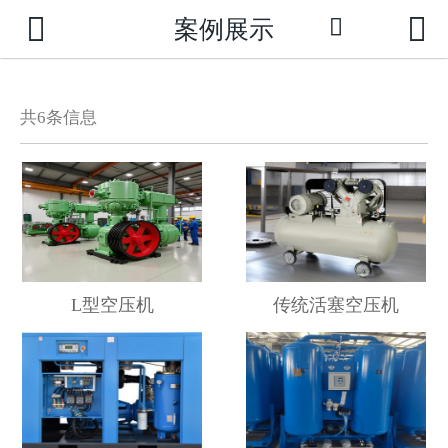



案例展示

网站首页
公司介绍
共
6
条信息
新闻动态
产品中心
成功案例
荣誉资质
L型空压机
传统活塞空压机
技术支持
联系我们