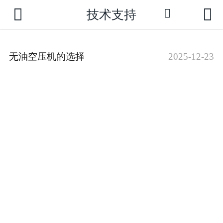



技术支持

网站首页
公司介绍
无油空压机的选择
2025-12-23
新闻动态
产品中心
成功案例
荣誉资质
技术支持
联系我们